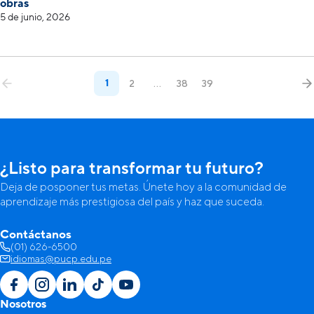
obras
5 de junio, 2026
1
2
…
38
39
¿Listo para transformar tu futuro?
Deja de posponer tus metas. Únete hoy a la comunidad de
aprendizaje más prestigiosa del país y haz que suceda.
Contáctanos
(01) 626-6500
idiomas@pucp.edu.pe
Nosotros