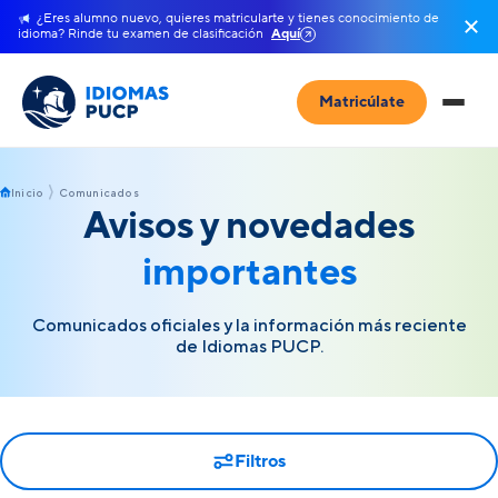
¿Eres alumno nuevo, quieres matricularte y tienes conocimiento de
idioma? Rinde tu examen de clasificación
Aquí
Matricúlate
Inicio
Comunicados
Avisos y novedades
importantes
Comunicados oficiales y la información más reciente
de Idiomas PUCP.
Filtros