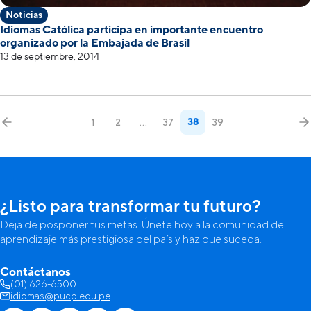
Noticias
Idiomas Católica participa en importante encuentro
organizado por la Embajada de Brasil
13 de septiembre, 2014
38
1
2
…
37
39
¿Listo para transformar tu futuro?
Deja de posponer tus metas. Únete hoy a la comunidad de
aprendizaje más prestigiosa del país y haz que suceda.
Contáctanos
(01) 626-6500
idiomas@pucp.edu.pe