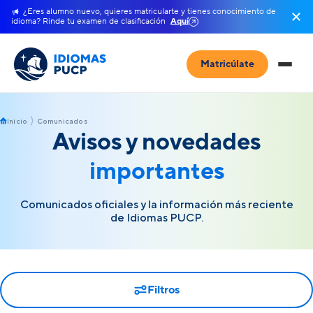
¿Eres alumno nuevo, quieres matricularte y tienes conocimiento de
idioma? Rinde tu examen de clasificación
Aquí
Matricúlate
Inicio
Comunicados
Avisos y novedades
importantes
Comunicados oficiales y la información más reciente
de Idiomas PUCP.
Filtros