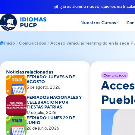
¿Eres alumno nuevo, quieres matricula
Nuestros Cursos
Zon
Inicio
Comunicados
Acceso vehicular restringido en la sede P
Noticias relacionadas
Comunicados
FERIADO: JUEVES 6 DE
Acceso
AGOSTO
5 de agosto, 2026
Puebl
FERIADOS NACIONALES Y
CELEBRACIÓN POR
FIESTAS PATRIAS
Publicado el 5 de 
17 de julio, 2026
FERIADO: LUNES 29 DE
JUNIO
26 de junio, 2026