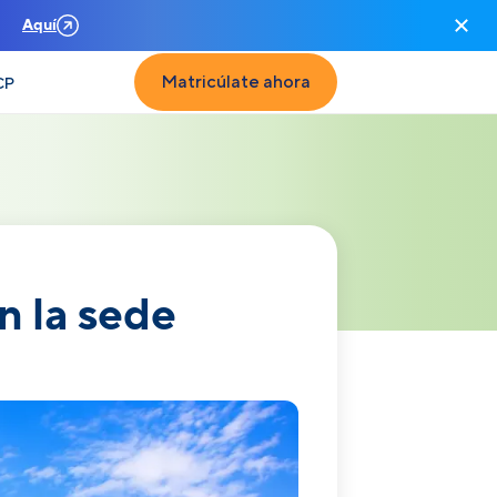
n
Aquí
Matricúlate ahora
CP
n la sede