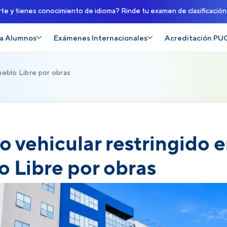
rte y tienes conocimiento de idioma? Rinde tu examen de clasificació
a Alumnos
Exámenes Internacionales
Acreditación PU
ueblo Libre por obras
 vehicular restringido e
o Libre por obras
junio, 2026