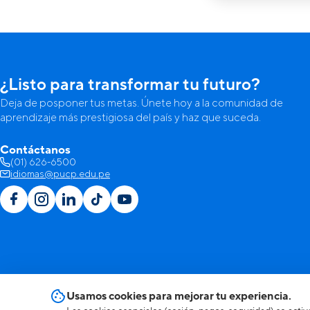
¿Listo para transformar tu futuro?
Deja de posponer tus metas. Únete hoy a la comunidad de
aprendizaje más prestigiosa del país y haz que suceda.
Contáctanos
(01) 626-6500
idiomas@pucp.edu.pe
Usamos cookies para mejorar tu experiencia.