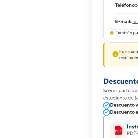
Teléfono::
E-mail::
ie
También pue
Es respon
resultado
Descuent
Si eres parte d
estudiante de 
Descuento v
Descuento e
Inst
PDF