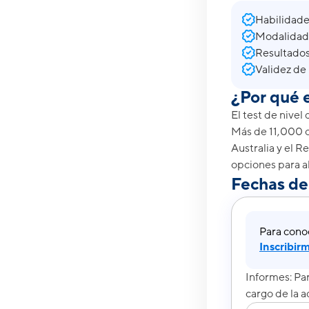
Habilidades
Modalidad
Resultados
Validez de 
¿Por qué 
El test de nivel
Más de 11,000 o
Australia y el R
opciones para al
Fechas de 
Para conoc
Inscribirm
Informes: Pa
cargo de la 