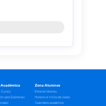
 Académica
Zona Alumnos
s Cursos
Extranet Idiomas
ión para Exámenes
Horarios e inicios de clases
ionales
Calendario académico