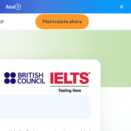
n
Aquí
Matricúlate ahora
CP