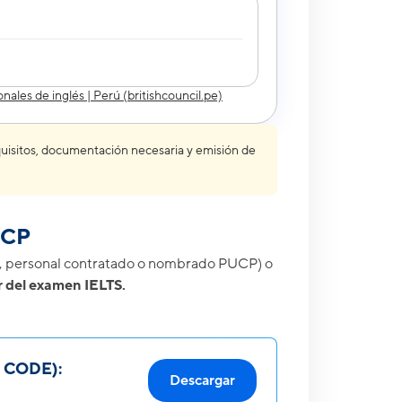
ales de inglés | Perú (britishcouncil.pe)
quisitos, documentación necesaria y emisión de
UCP
P, personal contratado o nombrado PUCP) o
r del examen IELTS.
O CODE):
Descargar