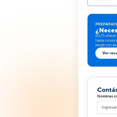
PREPARAC
¿Neces
IELTS ofrece 
hasta cursos 
rendir con éx
Ver rec
Contá
Nombres co