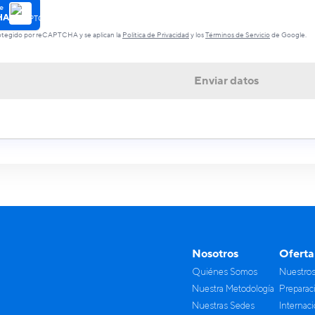
e
HA
protegido por reCAPTCHA y se aplican la
Política de Privacidad
y los
Términos de Servicio
de Google.
Enviar datos
Nosotros
Oferta
Quiénes Somos
Nuestro
Nuestra Metodología
Preparac
Nuestras Sedes
Internac