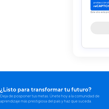
protección d
reCAPTC
Este sitio está 
¿Listo para transformar tu futuro?
Deja de posponer tus metas. Únete hoy a la comunidad de
aprendizaje más prestigiosa del país y haz que suceda.