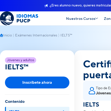
¿Eres alumno nuevo, quieres matricula
Nuestros Cursos
Zon
Inicio
Exámenes Internacionales
IELTS™
IELTS™
Jóvenes y adultos
Certif
IELTS™
puert
Inscríbete ahora
Tipo de 
Jóvenes
Contenido
IELTS