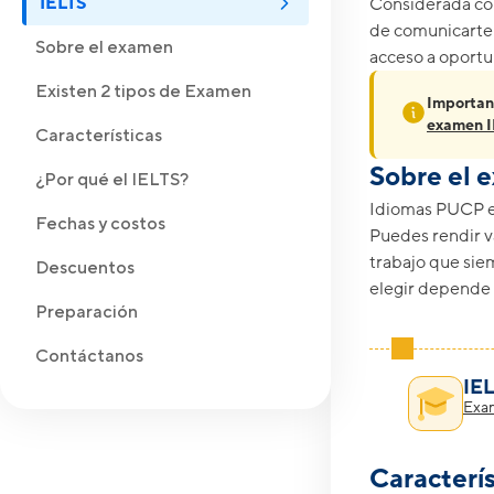
IELTS
Considerada com
de comunicarte 
Sobre el examen
acceso a oportu
Existen 2 tipos de Examen
Importan
examen I
Características
Sobre el 
¿Por qué el IELTS?
Idiomas PUCP es
Fechas y costos
Puedes rendir v
trabajo que sie
Descuentos
elegir depende 
Preparación
Contáctanos
IE
Exam
Caracterí