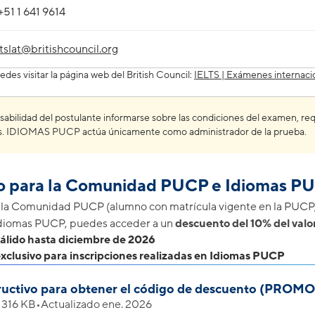
+51 1 641 9614
ltslat@britishcouncil.org
des visitar la página web del
British Council
:
IELTS | Exámenes internacion
sabilidad del postulante informarse sobre las condiciones del examen, re
s. IDIOMAS PUCP actúa únicamente como administrador de la prueba.
o para la Comunidad PUCP e Idiomas P
e la Comunidad PUCP (alumno con matrícula vigente en la PUC
Idiomas PUCP, puedes acceder a un
descuento del 10% del valo
álido hasta diciembre de 2026
xclusivo para inscripciones realizadas en Idiomas PUCP
ructivo para obtener el código de descuento (PROM
•
316 KB
•
Actualizado ene. 2026