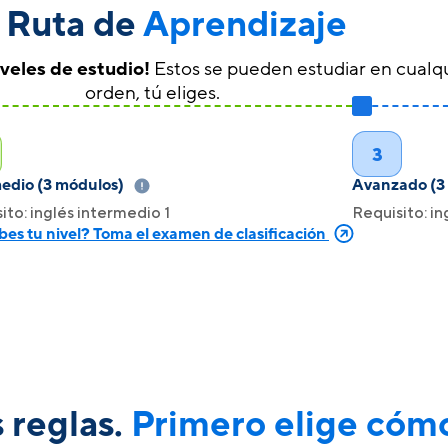
 Ruta de
Aprendizaje
iveles de estudio!
Estos se pueden estudiar en cualq
orden, tú eliges.
3
edio (3 módulos)
Avanzado (3
ito: inglés intermedio 1
Requisito: i
bes tu nivel? Toma el examen de clasificación
s reglas.
Primero elige cómo