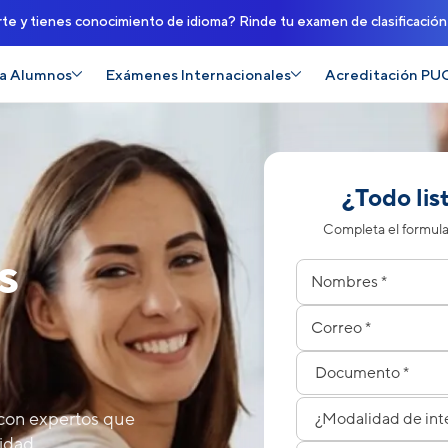
rte y tienes conocimiento de idioma? Rinde tu examen de clasificació
a Alumnos
Exámenes Internacionales
Acreditación PU
¿Todo lis
Completa el formular
s
Nombres
Apellidos
Correo electrónico
Celular
Tipo de documento
Número de documen
Modalidad de interés
 con expertos que
idad.