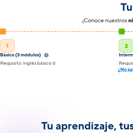
Tu
¡Conoce nuestros
n
1
2
Básico (3 módulos)
Interm
Requisito: inglés básico 6
Requis
¿No sa
Tu aprendizaje, tu