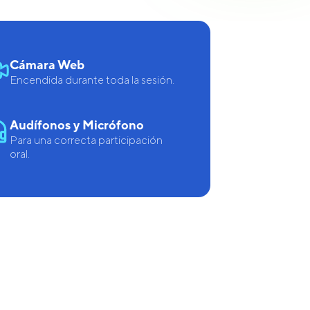
Cámara Web
Encendida durante toda la sesión.
Audífonos y Micrófono
Para una correcta participación
oral.