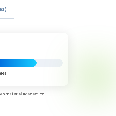
es)
eles
yen material académico