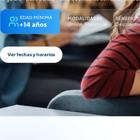
EDAD MÍNIMA
MODALIDADES
BENEFICI
+14 años
Online/Presencial
Descuentos
Ver fechas y horarios