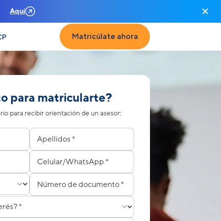
n
Aquí
Matricúlate ahora
CP
to para matricularte?
io para recibir orientación de un asesor:
to