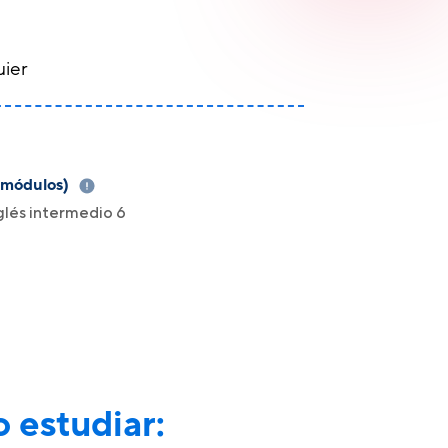
uier
 módulos)
nglés intermedio 6
 estudiar: