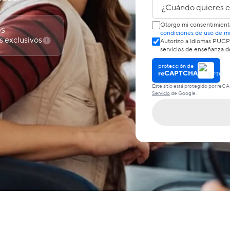
¿Cuándo quieres em
Otorgo mi consentimiento
OS
condiciones de uso de mi
 exclusivos
Autorizo a Idiomas PUCP 
servicios de enseñanza de
protección de
reCAPTCHA
Este sitio está protegido por reC
Servicio
de Google.