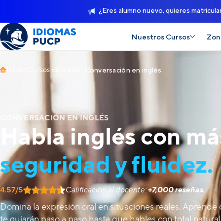
¿Eres alumno nuevo, quieres matricula
Nuestros Cursos
Zon
Inicio
Cursos de Inglés
Conversación en inglés
CONVERSACIÓN EN INGLÉS
Habla inglés con má
seguridad y fluidez.
4.57/5
Calificación al docente:
+7,000 reseñas.
Domina la expresión oral en situaciones reales. Aprende
te guiarán paso a paso hasta que hables con total natural