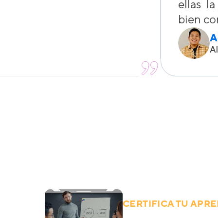
ellas l
bien co
A
A
CERTIFICA TU APR