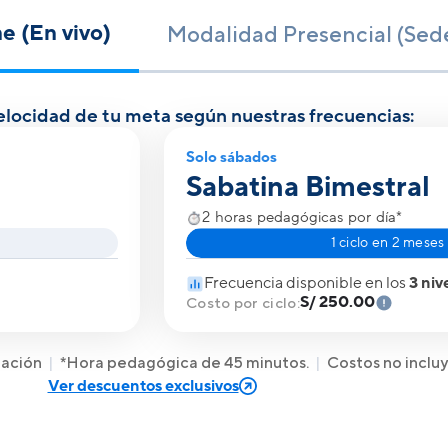
e (En vivo)
Modalidad Presencial (Sed
velocidad de tu meta según nuestras frecuencias:
Solo sábados
Sabatina Bimestral
2 horas pedagógicas por día*
1 ciclo
en 2 meses
Frecuencia disponible en los
3 niv
S/ 250.00
Costo por ciclo:
mación
*Hora pedagógica de 45 minutos.
Costos no inclu
Ver descuentos exclusivos