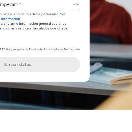
pezar?
 para el uso de mis datos personales.
Ver
 información.
a enviarme información general sobre los
 idiomas y servicios vinculados que ofrece.
APTCHA y se aplican la
Política de Privacidad
y los
Términos de
Enviar datos