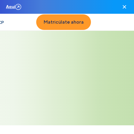
n
Aquí
Matricúlate ahora
CP