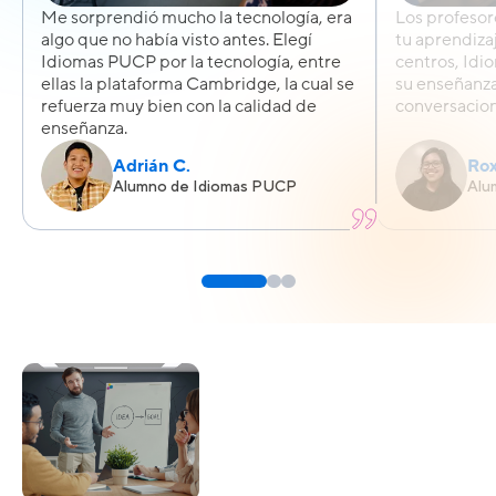
Me sorprendió mucho la tecnología, era
Los profeso
algo que no había visto antes. Elegí
tu aprendizaj
Idiomas PUCP por la tecnología, entre
centros, Id
ellas la plataforma Cambridge, la cual se
su enseñanza
refuerza muy bien con la calidad de
conversacion
enseñanza.
Adrián C.
Rox
Alumno de Idiomas PUCP
Alu