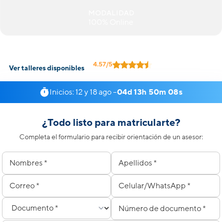
MODALIDAD
100% Online
4.57/5
Ver talleres disponibles
Calificación al docente:
+7,000 reseñas.
Inicios: 12 y 18 ago –
04d 13h 50m 08s
¿Todo listo para matricularte?
Completa el formulario para recibir orientación de un asesor:
Nombres
Apellidos
Correo electrónico
Celular
Tipo de documento
Número de documento