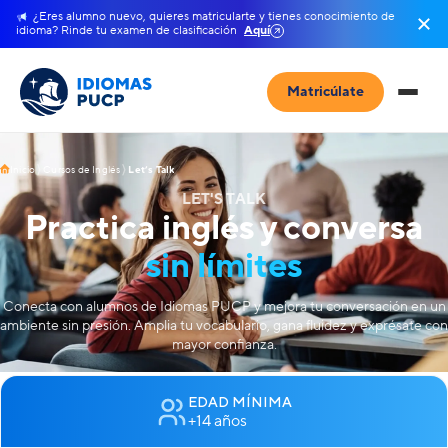
¿Eres alumno nuevo, quieres matricularte y tienes conocimiento de
idioma? Rinde tu examen de clasificación
Aquí
Matricúlate
Inicio
Cursos de Inglés
Let’s Talk
LET'S TALK
Practica inglés y conversa
sin límites
Conecta con alumnos de Idiomas PUCP y mejora tu conversación en un
ambiente sin presión. Amplia tu vocabulario, gana fluidez y exprésate con
mayor confianza.
EDAD MÍNIMA
+14 años