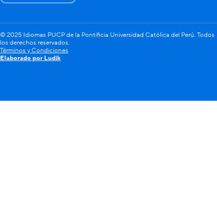
© 2025 Idiomas PUCP de la Pontificia Universidad Católica del Perú. Todos
los derechos reservados.
Términos y Condiciones
Elaborado por Ludik