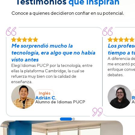
Testimonios
que inspiran
Conoce a quienes decidieron confiar en su potencial.
Me sorprendió mucho la
Los profe
tecnología, era algo que no había
tiempo a t
A diferencia d
visto antes
me encantó po
Elegí Idiomas PUCP por la tecnología, entre
enfoque conver
ellas la plataforma Cambridge, la cual se
debates.
refuerza muy bien con la calidad de
enseñanza.
Inglés
Adrián C.
R
Alumno de Idiomas PUCP
A