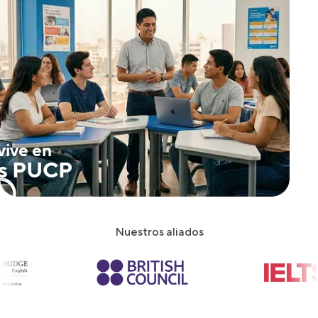
vive en
s PUCP
Nuestros aliados