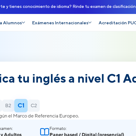
rte y tienes conocimiento de idioma? Rinde tu examen de clasificació
a Alumnos
Exámenes Internacionales
Acreditación PU
ica tu inglés a nivel C1
)
C1
B2
C2
gún el Marco de Referencia Europeo.
Examen:
Formato:
 y Adultos
Paper based / Digital (presencial)