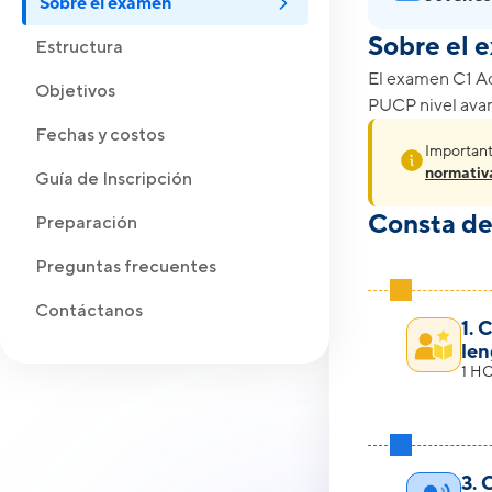
Sobre el examen
Sobre el 
Estructura
El examen C1 Ad
Objetivos
PUCP nivel avan
Fechas y costos
Importante
normativ
Guía de Inscripción
Consta de
Preparación
Preguntas frecuentes
Contáctanos
1. 
len
1 H
3. 