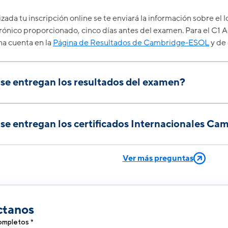
zada tu inscripción online se te enviará la información sobre el lo
rónico proporcionado, cinco días antes del examen. Para el C1 
na cuenta en la
Página de Resultados de Cambridge-ESOL
y de 
se entregan los resultados del examen?
digitales del examen:
Paper based:
6-8 semanas después del examen.
e entregan los certificados Internacionales Ca
igital:
5-10 días hábiles después del examen.
cta se consigna en el documento COE: Confirmation of Entry, q
ente de 4 a 6 semanas después de la publicación de los result
ente una semana antes de la fecha del examen.
Ver más preguntas
les se pondrá en contacto cuando los certificados se encuentren
 favor dirigirse a
idiomas-internacional@pucp.
edu.pe.
ctanos
mpletos *