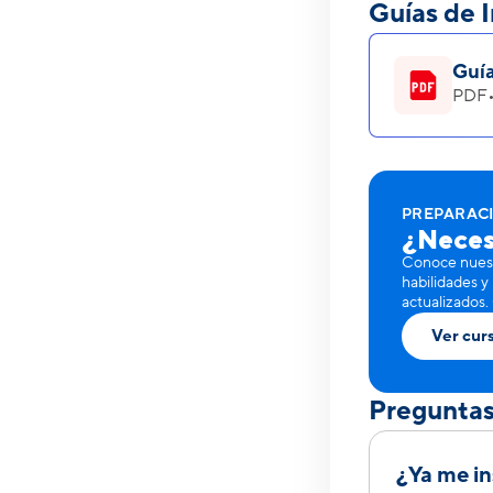
Guías de I
Guía
PDF
PREPARAC
¿Neces
Conoce nuest
habilidades y
actualizados.
Ver cur
Preguntas
¿Ya me in