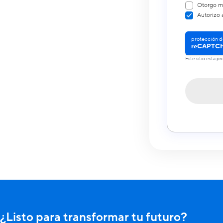
Otorgo mi
Autorizo 
protección d
reCAPTC
Este sitio está 
¿Listo para transformar tu futuro?