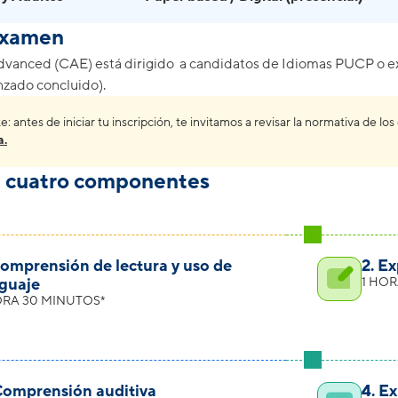
examen
vanced (CAE) está dirigido a candidatos de Idiomas PUCP o ext
zado concluido).
: antes de iniciar tu inscripción, te invitamos a revisar la normativa de
a.
 cuatro componentes
Comprensión de lectura y uso de
2. E
guaje
1 HO
ORA 30 MINUTOS*
Comprensión auditiva
4. E