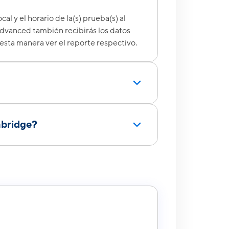
cal y el horario de la(s) prueba(s) al
Advanced también recibirás los datos
esta manera ver el reporte respectivo.
mbridge?
ue se envía a cada candidato
ados. El área de Exámenes
 en nuestra oficina. Para cualquier