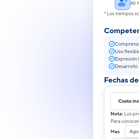
40 
* Los tiempos s
Competenci
Comprensió
Uso flexibl
Expresión f
Desarrollo 
Fechas de 
Costo ind
Nota:
Los pre
Para conocer 
Mes