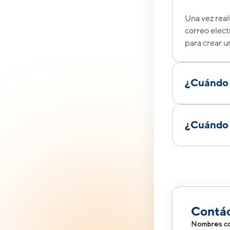
Una vez reali
correo elect
para crear u
¿Cuándo 
Resultados 
Formato 
¿Cuándo s
Formato d
La fecha exa
Aproximadam
aproximadam
Internaciona
consulta, por
Contá
Nombres co