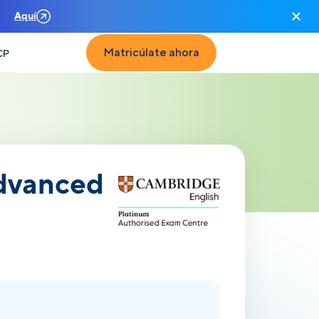
n
Aquí
Matricúlate ahora
CP
 Advanced