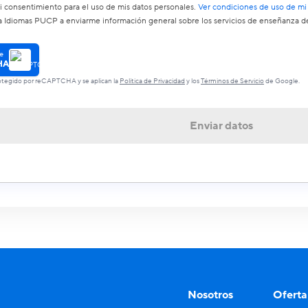
 consentimiento para el uso de mis datos personales.
Ver condiciones de uso de mi
a Idiomas PUCP a enviarme información general sobre los servicios de enseñanza de
e
HA
protegido por reCAPTCHA y se aplican la
Política de Privacidad
y los
Términos de Servicio
de Google.
Enviar datos
Nosotros
Oferta