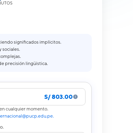
INUTOS
endo significados implícitos.
 sociales.
complejas.
 precisión lingüística.
S/ 803.00
s en cualquier momento.
ternacional@pucp.
edu.pe.
o.