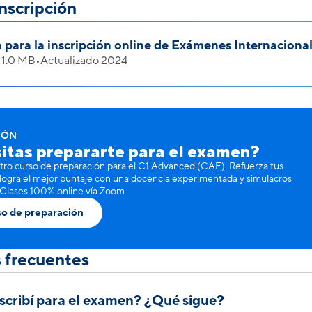
nscripción
 para la inscripción online de Exámenes Internaciona
•
1.0 MB
•
Actualizado 2024
IÓN
itas prepararte para el examen?
ro curso de preparación para el C1 Advanced (CAE). Refuerza tus
 logra el mejor puntaje con una docencia experimentada y simulacros
 Clases 100% online vía Zoom.
so de preparación
 frecuentes
scribí para el examen? ¿Qué sigue?