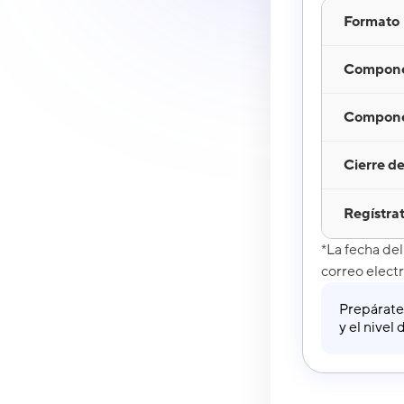
Formato
Compone
Componen
Cierre de
Regístra
*La fecha de
correo electr
Prepárate
y el nivel