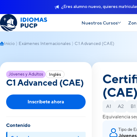
¿Eres alumno nuevo, quieres matricula
Nuestros Cursos
Zon
Inicio
Exámenes Internacionales
C1 Advanced (CAE)
C1 Advanced (CAE)
Jóvenes y Adultos
Certif
Inglés
C1 Advanced (CAE)
(CAE
Inscríbete ahora
A1
A2
B1
Equivalencia se
Contenido
Tipo de 
Jóvenes