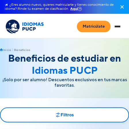
¿Eres alumno nuevo, quieres matricularte y tienes conocimiento de
idioma? Rinde tu examen de clasificación
Aquí
Matricúlate
Inicio
Beneficios
Beneficios de estudiar en
Idiomas PUCP
¡Solo por ser alumno! Descuentos exclusivos en tus marcas
favoritas.
Filtros