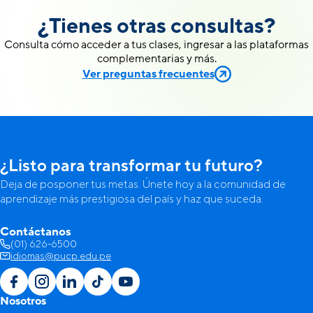
¿Tienes otras consultas?
Consulta cómo acceder a tus clases, ingresar a las plataformas
complementarias y más.
Ver preguntas frecuentes
¿Listo para transformar tu futuro?
Deja de posponer tus metas. Únete hoy a la comunidad de
aprendizaje más prestigiosa del país y haz que suceda.
Contáctanos
(01) 626-6500
idiomas@pucp.edu.pe
Nosotros