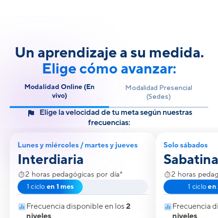
Un aprendizaje a su medida.
Elige cómo avanzar:
Modalidad Online (En
Modalidad Presencial
vivo)
(Sedes)
Elige la velocidad de tu meta según nuestras
frecuencias:
Lunes y miércoles / martes y jueves
Solo sábados
Interdiaria
Sabatina
2 horas pedagógicas por día*
2 horas pedag
1 ciclo
en 1 mes
1 ciclo
en
Frecuencia disponible en los
2
Frecuencia d
niveles
niveles