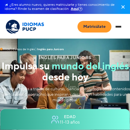
¿Eres alumno nuevo, quieres matricularte y tienes conocimiento de
idioma? Rinde tu examen de clasificación
Aquí
Matricúlate
Inicio
Cursos de Inglés
Inglés para Juniors
INGLÉS PARA JUNIORS
Impulsa su
mundo del inglés
desde hoy
Explora el inglés a través de culturas, ciencia y tecnología con contenidos
de National Geographic que inspiran y desarrollan habilidades para un
mundo global.
EDAD
11-13 años