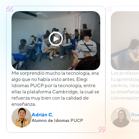
Me sorprendió mucho la tecnología, era
Los profeso
algo que no había visto antes. Elegí
tu aprendizaj
Idiomas PUCP por la tecnología, entre
centros, Id
ellas la plataforma Cambridge, la cual se
su enseñanza
refuerza muy bien con la calidad de
conversacion
enseñanza.
Adrián C.
Rox
Alumno de Idiomas PUCP
Alu