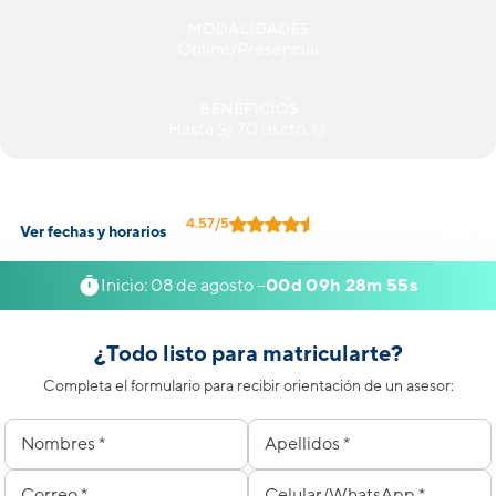
MODALIDADES
Online/Presencial
BENEFICIOS
Hasta S/ 70 dscto.
4.57/5
Ver fechas y horarios
Calificación al docente:
+7,000 reseñas.
Inicio: 08 de agosto –
00d 09h 28m 55s
¿Todo listo para matricularte?
Completa el formulario para recibir orientación de un asesor:
Nombres
Apellidos
Correo electrónico
Celular