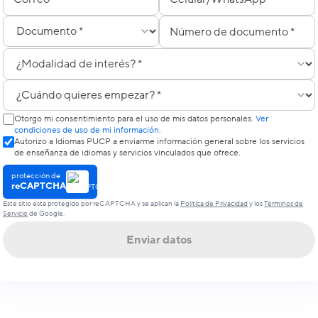
Tipo de documento
Número de documento
Modalidad de interés
¿Cuándo quieres empezar?
Otorgo mi consentimiento para el uso de mis datos personales.
Ver
condiciones de uso de mi información.
Autorizo a Idiomas PUCP a enviarme información general sobre los servicios
de enseñanza de idiomas y servicios vinculados que ofrece.
protección de
reCAPTCHA
Este sitio está protegido por reCAPTCHA y se aplican la
Política de Privacidad
y los
Términos de
Servicio
de Google.
Enviar datos