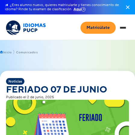
¿Eres alumno nuevo, quieres matricularte y tienes conocimiento de
idioma? Rinde tu examen de clasificación
Aquí
Matricúlate
Inicio
Comunicados
Noticias
FERIADO 07 DE JUNIO
Publicado el 2 de junio, 2025