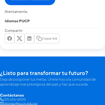
Atentamente,
Idiomas PUCP
Compartir:
Copiar link
¿Listo para transformar tu futuro?
Deja de posponer tus metas. Únete hoy a la comunidad de
aprendizaje más prestigiosa del país y haz que suceda.
Contáctanos
(01) 626-6500
idiomas@pucp.edu.pe