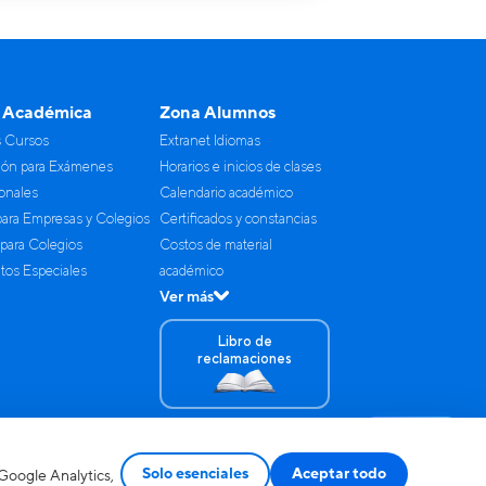
 Académica
Zona Alumnos
s Cursos
Extranet Idiomas
ión para Exámenes
Horarios e inicios de clases
ionales
Calendario académico
para Empresas y Colegios
Certificados y constancias
 para Colegios
Costos de material
os Especiales
académico
Ver más
Libro de
reclamaciones
Contáctanos
Solo esenciales
Aceptar todo
(Google Analytics,