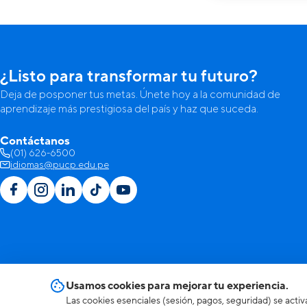
¿Listo para transformar tu futuro?
Deja de posponer tus metas. Únete hoy a la comunidad de
aprendizaje más prestigiosa del país y haz que suceda.
Contáctanos
(01) 626-6500
idiomas@pucp.edu.pe
Usamos cookies para mejorar tu experiencia.
Las cookies esenciales (sesión, pagos, seguridad) se activ