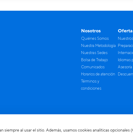
Nosotros
Oferta
Quiénes Somos
Nuestro
Nuestra Metodología
Preparac
Nuestras Sedes
Internac
Bolsa de Trabajo
Idiomas 
Comunicados
Asesoría
Horarios de atención
Descuent
Términos y
condiciones
an siempre al usar el sitio. Además, usamos cookies analíticas opcionales 