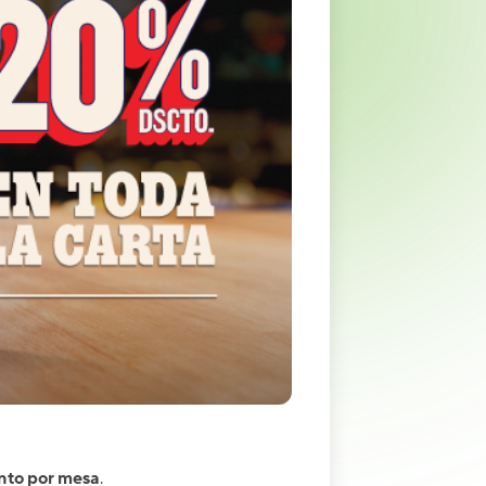
nto por mesa
.