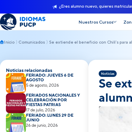
¿Eres alumno nuevo, quieres matricula
Nuestros Cursos
Zon
Inicio
Comunicados
Se extiende el beneficio con Chili’s para
Noticias relacionadas
Noticias
FERIADO: JUEVES 6 DE
Se ext
AGOSTO
5 de agosto, 2026
alumn
FERIADOS NACIONALES Y
CELEBRACIÓN POR
FIESTAS PATRIAS
Publicado el 4 de
17 de julio, 2026
FERIADO: LUNES 29 DE
JUNIO
26 de junio, 2026