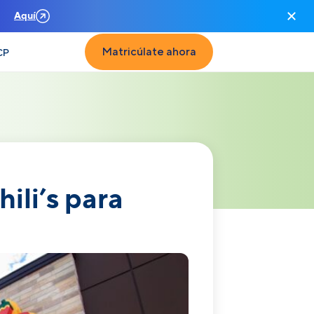
n
Aquí
Matricúlate ahora
CP
ili’s para