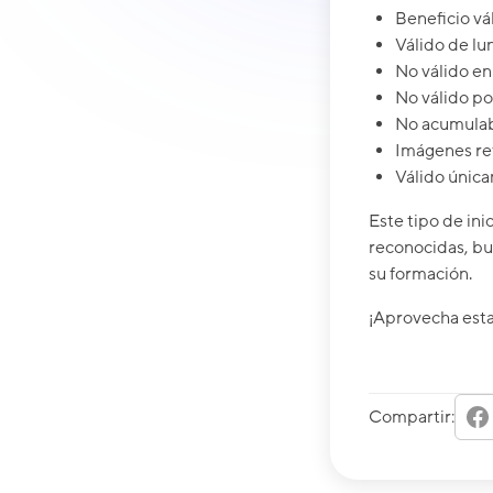
Beneficio vá
Válido de lu
No válido en 
No válido po
No acumulab
Imágenes ref
Válido única
Este tipo de in
reconocidas, bu
su formación.
¡Aprovecha esta
Compartir: