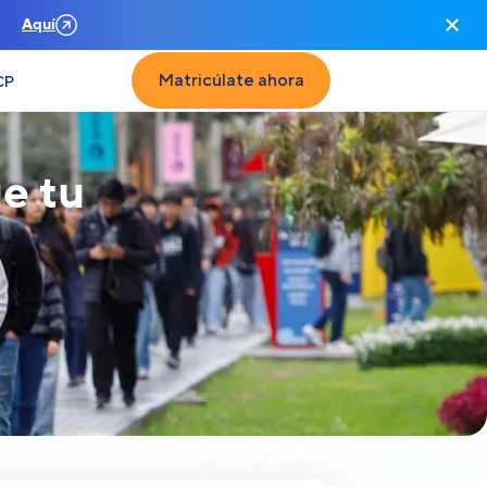
n
Aquí
Matricúlate ahora
CP
e tu