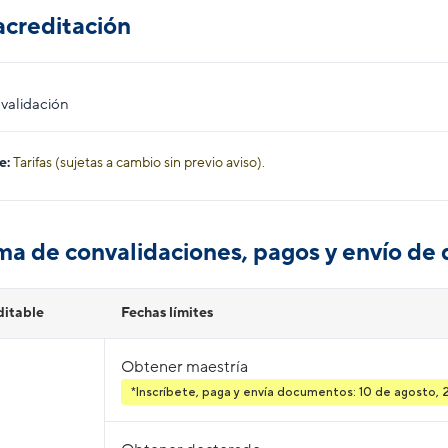
acreditación
validación
e:
Tarifas (sujetas a cambio sin previo aviso).
a de convalidaciones, pagos y envío de
ditable
Fechas límites
Obtener maestría
*Inscríbete, paga y envía documentos: 10 de agosto,