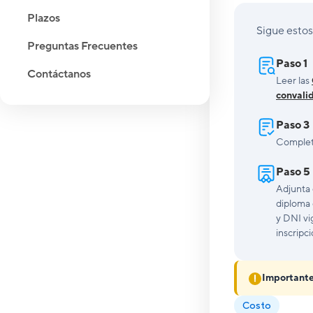
Plazos
Sigue estos
Preguntas Frecuentes
Paso 1
Contáctanos
Leer las
convali
Paso 3
Completa
Paso 5
Adjunta 
diploma 
y DNI vi
inscripci
Importante
Costo