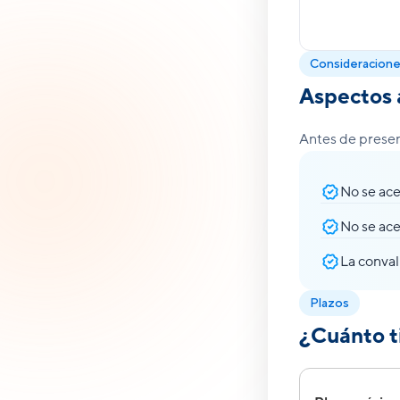
Consideracion
Aspectos 
Antes de presen
No se ace
No se ace
La conval
Plazos
¿Cuánto t