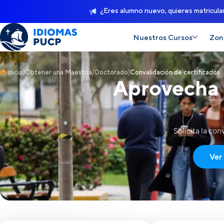
¿Eres alumno nuevo, quieres matricula
Nuestros Cursos
Zon
Inicio
Obtener una Maestría/Doctorado
Convalidación de certificados
Aprovecha t
Solicita la co
Ver 