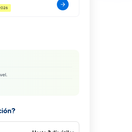
 2026
vel.
ción?