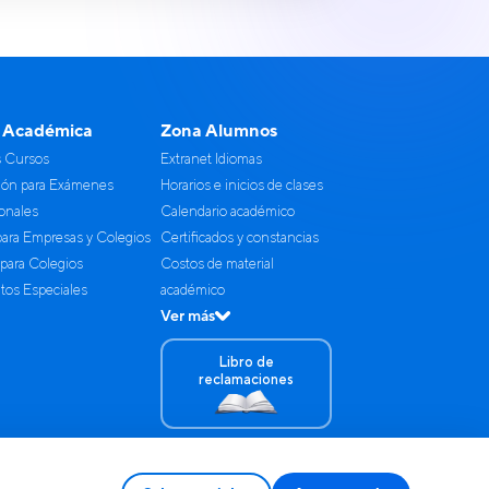
n@pucp.edu.pe
o completa el
 Académica
Zona Alumnos
s Cursos
Extranet Idiomas
ión para Exámenes
Horarios e inicios de clases
ionales
Calendario académico
para Empresas y Colegios
Certificados y constancias
 para Colegios
Costos de material
os Especiales
académico
Ver más
Libro de
reclamaciones
so de mi información.