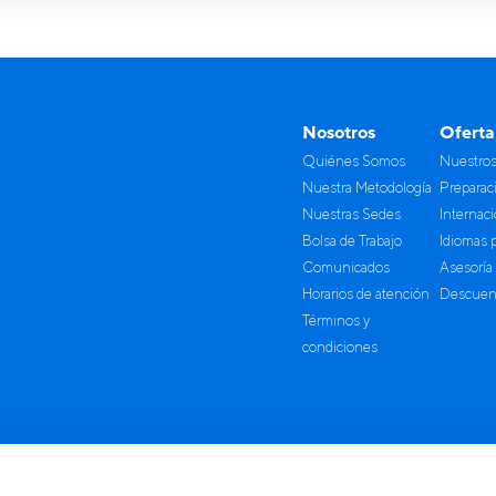
omas PUCP Pueblo Libre, primer piso.
, miércoles y viernes.
 9:00 a. m. a 12:00 p. m. y de 2:00 p. m. a 5:00 p. m.
idiomas-acreditacio
es realizar tu consulta de forma virtual, escríbenos a
formulario de contacto. Estaremos encantados de atender tu consulta.
Nosotros
Oferta
completos*
Quiénes Somos
Nuestro
Nuestra Metodología
Preparac
ectrónico*
Teléfono o celular*
Nuestras Sedes
Internac
Bolsa de Trabajo
Idiomas 
Comunicados
Asesoría
UCP*
Facultad PUCP*
Horarios de atención
Descuent
Términos y
condiciones
Estudio*
 consulta*
i consentimiento para el uso de mis datos personales.
Ver condiciones de u