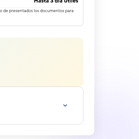
Hasta 3 día útiles
go de presentados los documentos para
s de acreditación, puedes visitarnos
stros canales virtuales.