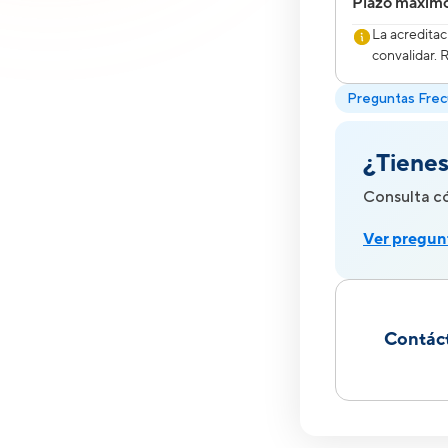
Plazo máxim
La acreditac
convalidar.
Preguntas Fre
¿Tienes
Consulta có
Ver pregun
Contác
Si necesit
de manera 
Atención 