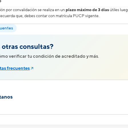
o
ión por convalidación se realiza en un
plazo máximo de 3 días
útiles lue
 Recuerda que, debes contar con matrícula PUCP vigente.
cuentes
 otras consultas?
mo verificar tu condición de acreditado y más.
tas frecuentes
tanos
as orientación o realizar alguna consulta relacionada con nuestros proceso
presencial en nuestra oficina o comunicarte con nosotros a través de nue
presencial