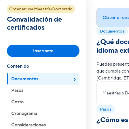
Obtener una Maestría/Doctorado
Obtener un
Convalidación de
certificados
Documentos
¿Qué docum
idioma ex
Inscríbete
Puedes presenta
Contenido
que cumpla con 
(Cambridge, ETS,
Documentos
Pasos
Maestrías o 
Costo
Pasos
Cronograma
¿Cómo es 
Consideraciones