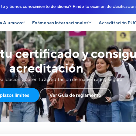
rte y tienes conocimiento de idioma? Rinde tu examen de clasificació
a Alumnos
Exámenes Internacionales
Acreditación PU
u certificado y consigu
acreditación
nvalidación y obtén tu acreditación de manera ágil y segura.
plazos límites
Ver Guía de reglamento