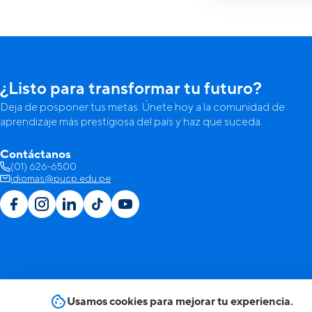
Lugar:
Idi
Días:
lunes
Horario:
de
Si prefier
siguiente 
¿Listo para transformar tu futuro?
Nombres 
Deja de posponer tus metas. Únete hoy a la comunidad de
aprendizaje más prestigiosa del país y haz que suceda.
Correo el
Contáctanos
(01) 626-6500
Código P
idiomas@pucp.edu.pe
Nivel de 
Mensaje o
Usamos cookies para mejorar tu experiencia.
Otorgo m