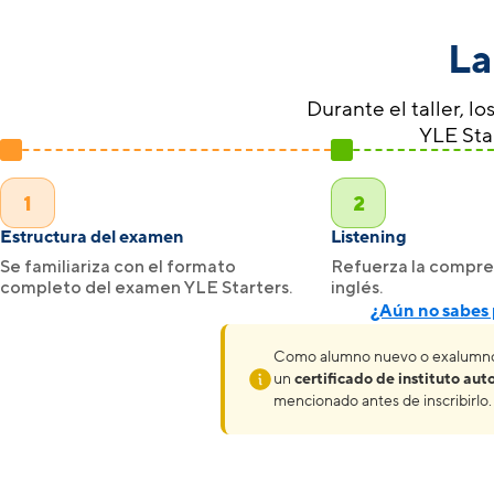
La
Durante el taller, l
YLE Star
1
2
Estructura del examen
Listening
Se familiariza con el formato
Refuerza la compren
completo del examen YLE Starters.
inglés.
¿Aún no sabes 
Como alumno nuevo o exalumno (
un
certificado de instituto aut
mencionado
antes de inscribirlo.