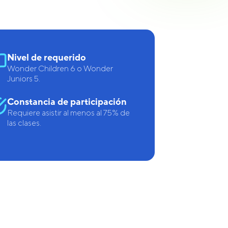
Nivel de requerido
Wonder Children 6 o Wonder
Juniors 5.
Constancia de participación
Requiere asistir al menos al 75% de
las clases.