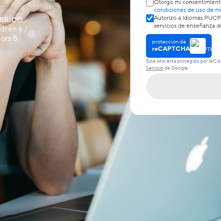
Otorgo mi consentimiento
condiciones de uso de mi
Autorizo a Idiomas PUCP 
UERIDO
servicios de enseñanza de
dren 6 /
ors 5
protección de
reCAPTCHA
Este sitio está protegido por reC
Servicio
de Google.
xperiencia
formativa