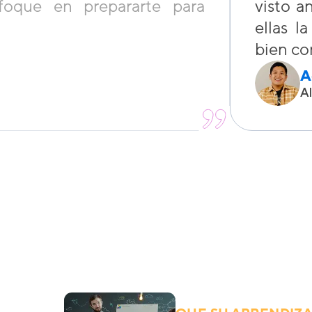
foque en prepararte para
visto a
ellas l
bien co
A
A