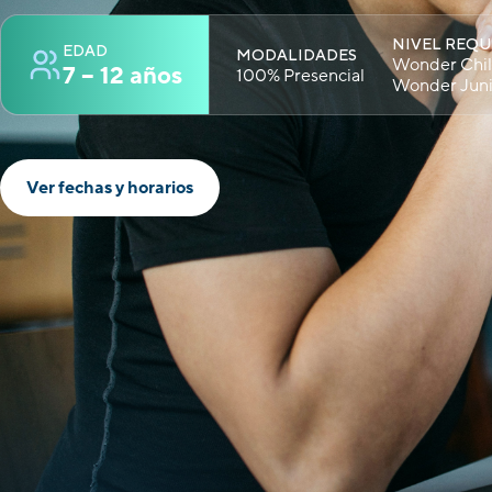
NIVEL REQ
EDAD
MODALIDADES
Wonder Chil
7 – 12 años
100% Presencial
Wonder Juni
Ver fechas y horarios
E