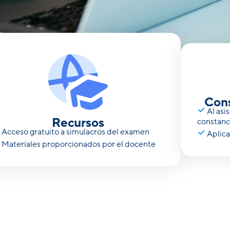
n preparación YLE, simulacros y certificación que p
 acceso a la prueba oficial Cambridge.
Cons
Al asis
Recursos
constanci
Acceso gratuito a simulacros del examen
Aplican
Materiales proporcionados por el docente