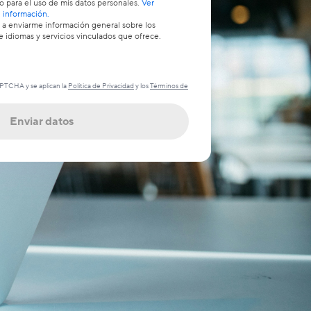
 para el uso de mis datos personales.
Ver
 información.
a enviarme información general sobre los
 idiomas y servicios vinculados que ofrece.
APTCHA y se aplican la
Política de Privacidad
y los
Términos de
Enviar datos