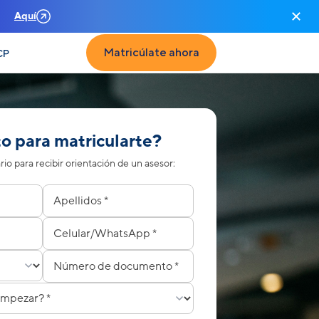
n
Aquí
Matricúlate ahora
CP
to para matricularte?
io para recibir orientación de un asesor:
to
pezar?