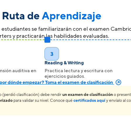
 Ruta de
Aprendizaje
os estudiantes se familiarizarán con el examen Cambr
ters y practicarán las habilidades evaluadas.
3
Reading & Writing
sión auditiva en
Practica lectura y escritura con
ejercicios guiados.
por dónde empezar? Toma el examen de clasificación
perdió clasificación) debe rendir
un examen de clasificación
o present
orizado
para validar su nivel. Conoce qué
certificados aquí
y envíalo al c