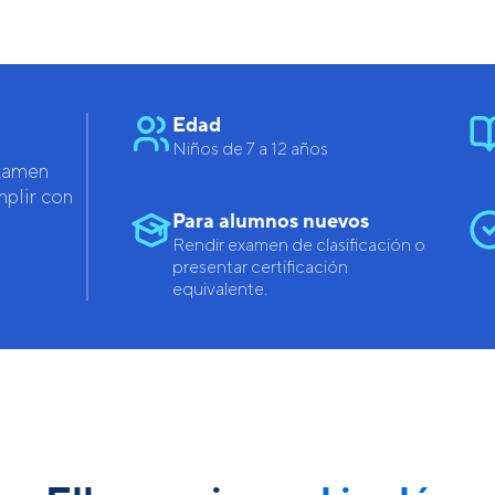
Edad
Niños de 7 a 12 años
examen
mplir con
Para alumnos nuevos
Rendir examen de clasificación o
presentar certificación
equivalente.