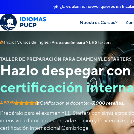
¿Eres alumno nuevo, quieres matricula
Nuestros Cursos
Zon
Inicio
Cursos de Inglés
Preparación para YLE Starters
TALLER DE PREPARACIÓN PARA EXAMEN YLE STARTERS
Hazlo despegar con 
certificación intern
4.57/5
Calificación al docente:
+7,000 reseñas.
Prepáralo para el examen YLE Starters con simulacros tipo
intensivo lo familiariza con cada sección y lo acerca a su 
certificación internacional Cambridge.