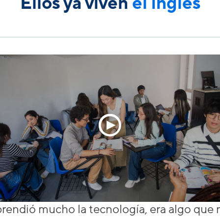
Ellos ya viven
el inglés
rendió mucho la tecnología, era algo que 