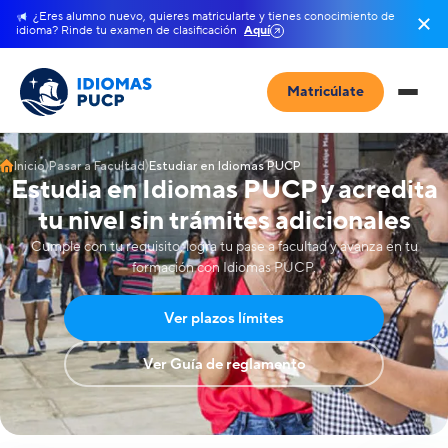
¿Eres alumno nuevo, quieres matricularte y tienes conocimiento de
idioma? Rinde tu examen de clasificación
Aquí
Matricúlate
Inicio
Pasar a Facultad
Estudiar en Idiomas PUCP
Estudia en Idiomas PUCP y acredita
tu nivel sin trámites adicionales
Cumple con tu requisito, logra tu pase a facultad y avanza en tu
formación con Idiomas PUCP.
Ver plazos límites
Ver Guía de reglamento