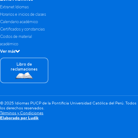
personales.
Ver condiciones de uso de mi información.
Extranet Idiomas
Autorizo a Idiomas PUCP a enviarme información general
Horarios e inicios de clases
sobre los servicios de enseñanza de idiomas y servicios
vinculados que ofrece.
Calendario académico
Certificados y constancias
protección de
reCAPTCHA
Costos de material
Este sitio está protegido por reCAPTCHA y se aplican la
Política de Privacidad
y los
académico
Términos de Servicio
de Google.
Ver más
Enviar datos
Libro de
reclamaciones
© 2025 Idiomas PUCP de la Pontificia Universidad Católica del Perú. Todos
los derechos reservados.
Términos y Condiciones
Elaborado por Ludik