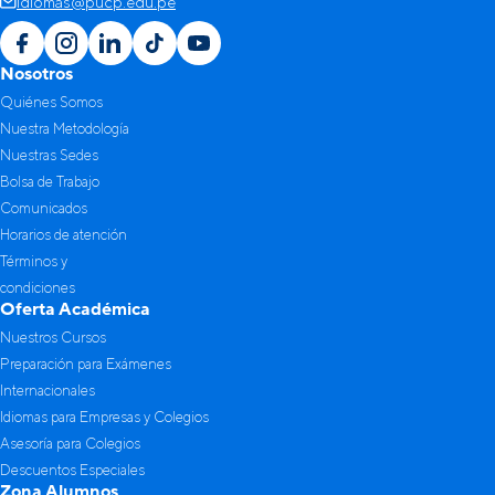
idiomas@pucp.edu.pe
Correo electrónico*
Nosotros
Quiénes Somos
Nuestra Metodología
Teléfono o celular*
Nuestras Sedes
Bolsa de Trabajo
Código PUCP*
Comunicados
Horarios de atención
Términos y
Facultad PUCP*
condiciones
Oferta Académica
Nuestros Cursos
Nivel de Estudio*
Preparación para Exámenes
Internacionales
Idiomas para Empresas y Colegios
Mensaje o consulta*
Asesoría para Colegios
Descuentos Especiales
Zona Alumnos
Otorgo mi consentimiento para el uso de mis datos