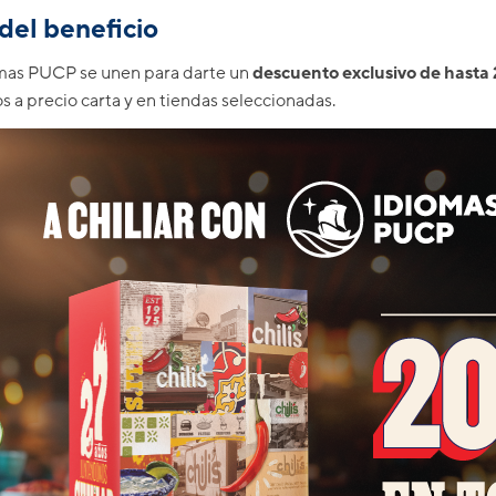
del beneficio
omas PUCP se unen para darte un
descuento exclusivo de hasta
s a precio carta y en tiendas seleccionadas.