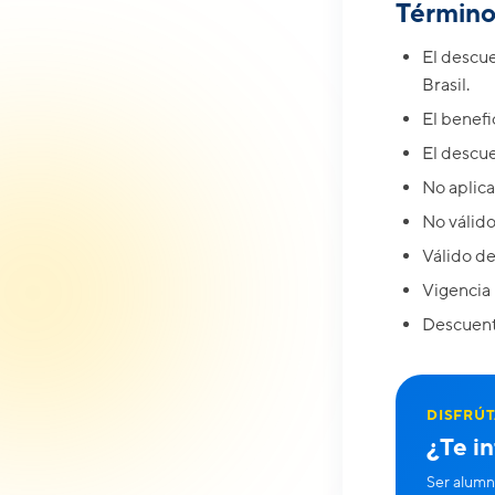
Término
El descue
Brasil.
El benefi
El descue
No aplica
No válido
Válido de
Vigencia 
Descuent
DISFRÚT
¿Te i
Ser alumn