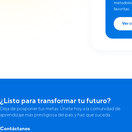
metodolog
favoritas.
Ver c
¿Listo para transformar tu futuro?
Deja de posponer tus metas. Únete hoy a la comunidad de
aprendizaje más prestigiosa del país y haz que suceda.
Contáctanos