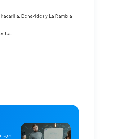
Chacarilla, Benavides y La Rambla
entes.
.
 mejor