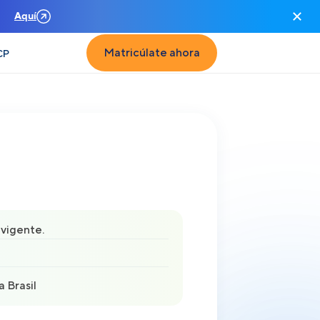
n
Aquí
Matricúlate ahora
CP
vigente.
a Brasil