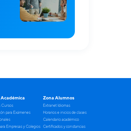
 Académica
Zona Alumnos
s Cursos
Extranet Idiomas
ión para Exámenes
Horarios e inicios de clases
ionales
Calendario académico
para Empresas y Colegios
Certificados y constancias