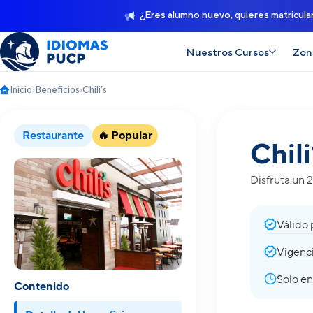
¿Eres alumno nuevo, quieres matricula
Nuestros Cursos
Zon
Inicio
›
Beneficios
›
Chili’s
Restaurante
🔥 Popular
Chili
Disfruta un 
Válido 
Vigenci
Solo en
Contenido