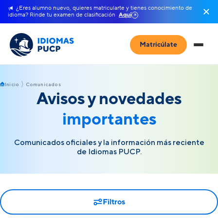
¿Eres alumno nuevo, quieres matricularte y tienes conocimiento de
idioma? Rinde tu examen de clasificación
Aquí
Matricúlate
Inicio
Comunicados
Avisos y novedades
importantes
Comunicados oficiales y la información más reciente
de Idiomas PUCP.
Filtros