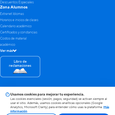
Descuentos Especiales
Zona Alumnos
Extranet Idiomas
Horarios e inicios de clases
Calendario académico
Certificados y constancias
Costos de material
académico
Ver más
Libro de
reclamaciones
© 2025 Idiomas PUCP de la Pontificia Universidad Católica del Perú. Todos
Usamos cookies para mejorar tu experiencia.
los derechos reservados.
Las cookies esenciales (sesión, pagos, seguridad) se activan siempre al
Términos y Condiciones
usar el sitio. Además, usamos cookies analíticas opcionales (Google
Elaborado por Ludik
Analytics, Microsoft Clarity) para entender cómo usas la plataforma.
Más
información