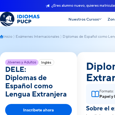
¿Eres alumno nuevo, quieres matricula
Nuestros Cursos
Zon
Inicio
Exámenes Internacionales
Diplomas de Español como Len
DELE:Diplomas de Espa
Jóvenes y Adultos
Diplo
Inglés
DELE:
Extra
Diplomas de
Español como
Formato:
Lengua Extranjera
Papel y 
Sobre el 
Inscríbete ahora