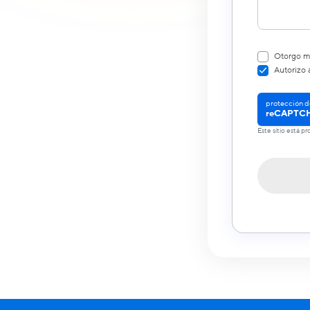
Otorgo mi
Autorizo 
protección d
reCAPTC
Este sitio está 