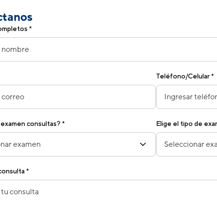
ctanos
mpletos *
Teléfono/Celular *
 examen consultas? *
Elige el tipo de ex
onsulta *