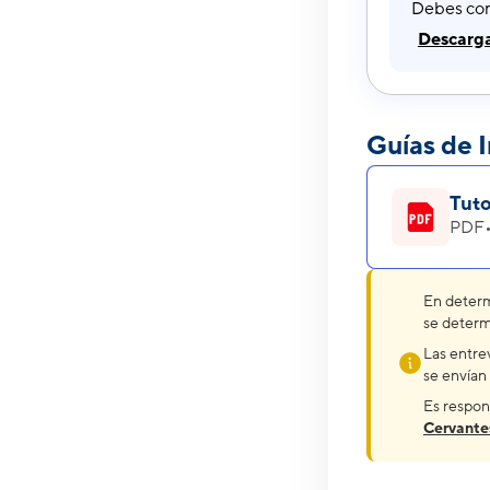
Debes con
Descarg
Guías de I
Tuto
PDF
En determi
se determi
Las entre
se envían 
Es respon
Cervante