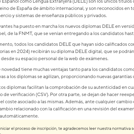
 Español como Lengua Extranjera (DELE) son los únicos títulos d
eino de España de ámbito internacional, y son reconocidos en 
rcio y sistemas de enseñanza públicos y privados.
rvantes ha puesto en marcha los nuevos diplomas DELE en versión
el, de la FNMT, que se venían entregando a los candidatos hast
nto, todos los candidatos DELE que hayan sido calificados co
rias en 2024) recibirán su diploma DELE digital, que se podrá
o desde su espacio personal de la web de exámenes.
 novedad tiene muchas ventajas tanto para los candidatos como 
vas a los diplomas se agilizan, proporcionando nuevas garantías 
tos diplomas facilitan la comprobación de su autenticidad en cu
o de verificación (CSV). Por otra parte, se dejan de hacer reexp
o el coste asociado a las mismas. Además, ante cualquier cambio
ambio relacionado con la calificación en una revisión del examen,
 automáticamente.
iniciar el proceso de inscripción, te agradecemos leer nuestra normativa