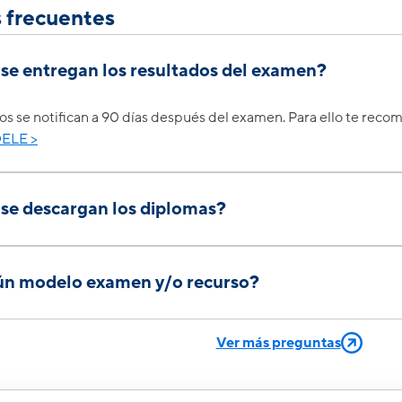
 frecuentes
se entregan los resultados del examen?
os se notifican a 90 días después del examen. Para ello te re
DELE >
se descargan los diplomas?
 se podrán descargar 90 días después de la notificación de res
ún modelo examen y/o recurso?
damos:
Ver más preguntas
e formato de exámenes por nivel (inglés y español)
de exámenes
 Nivel del Instituto Cervantes (solo para fines orientativos)