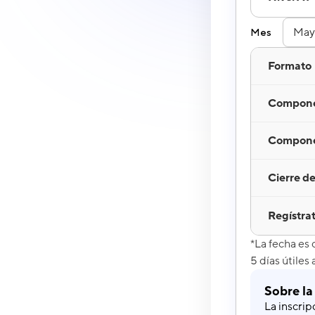
Mes
Formato
Compone
Componen
Cierre de
Regístra
*La fecha es
5 días útiles
Sobre la
La inscrip