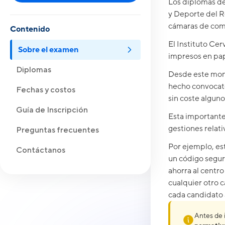
Los diplomas de
y Deporte del R
cámaras de come
Contenido
El Instituto Ce
Sobre el examen
impresos en pap
Diplomas
Desde este mome
hecho convocato
Fechas y costos
sin coste algun
Guía de Inscripción
Esta importante
gestiones relati
Preguntas frecuentes
Por ejemplo, es
Contáctanos
un código segur
ahorra al centr
cualquier otro c
cada candidato
Antes de 