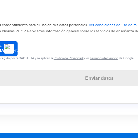
 consentimiento para el uso de mis datos personales.
Ver condiciones de uso de mi
a Idiomas PUCP a enviarme información general sobre los servicios de enseñanza de
e
HA
protegido por reCAPTCHA y se aplican la
Política de Privacidad
y los
Términos de Servicio
de Google.
Enviar datos