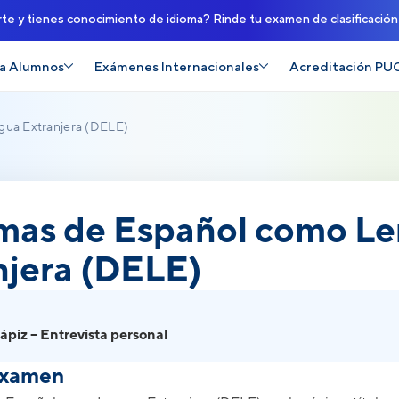
rte y tienes conocimiento de idioma? Rinde tu examen de clasificació
a Alumnos
Exámenes Internacionales
Acreditación PU
gua Extranjera (DELE)
ñol como Lengua Extran
mas de Español como L
njera (DELE)
lápiz – Entrevista personal
examen