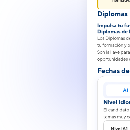
normativ
Diplomas
Impulsa tu fu
Diplomas de 
Los Diplomas 
tu formación y p
Son la llave par
oportunidades e
Fechas de 
A1
Nivel Idi
El candidato
temas muy co
Nivel A1