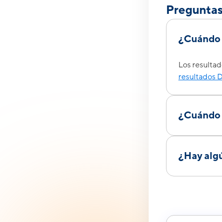
Preguntas
¿Cuándo 
Los resultad
resultados 
¿Cuándo 
Los diplomas
¿Hay alg
Te recomen
Resumen d
Modelos 
Examen de