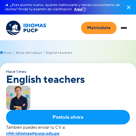
¿Eres alumno nuevo, quieres matricularte y tienes conocimiento de
idioma? Rinde tu examen de clasificación
Aquí
Matricúlate
Inicio
Bolsa de trabajo
English teachers
Hace 1 mes
English teachers
Postula ahora
También puedes enviar tu CV a:
rrhh-idiomas@pucp.edu.pe