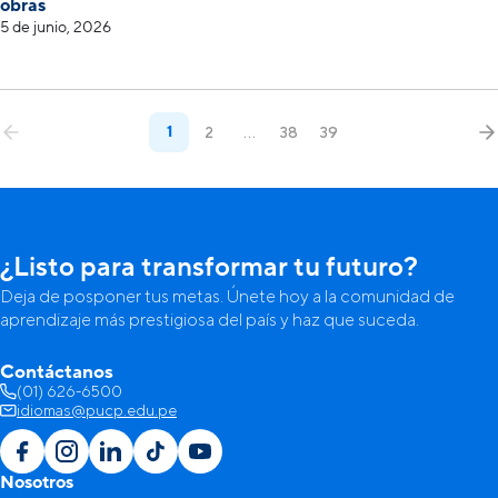
obras
5 de junio, 2026
1
2
…
38
39
¿Listo para transformar tu futuro?
Deja de posponer tus metas. Únete hoy a la comunidad de
aprendizaje más prestigiosa del país y haz que suceda.
Contáctanos
(01) 626-6500
idiomas@pucp.edu.pe
Nosotros