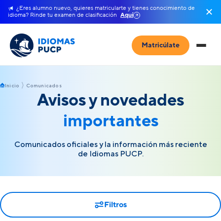
¿Eres alumno nuevo, quieres matricularte y tienes conocimiento de
idioma? Rinde tu examen de clasificación
Aquí
Matricúlate
Inicio
Comunicados
Avisos y novedades
importantes
Comunicados oficiales y la información más reciente
de Idiomas PUCP.
Filtros