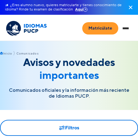
¿Eres alumno nuevo, quieres matricularte y tienes conocimiento de
idioma? Rinde tu examen de clasificación
Aquí
Matricúlate
Inicio
Comunicados
Avisos y novedades
importantes
Comunicados oficiales y la información más reciente
de Idiomas PUCP.
Filtros