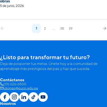
obras
5 de junio, 2026
1
2
…
38
39
¿Listo para transformar tu futuro?
Deja de posponer tus metas. Únete hoy a la comunidad de
aprendizaje más prestigiosa del país y haz que suceda.
Contáctanos
(01) 626-6500
idiomas@pucp.edu.pe
Nosotros