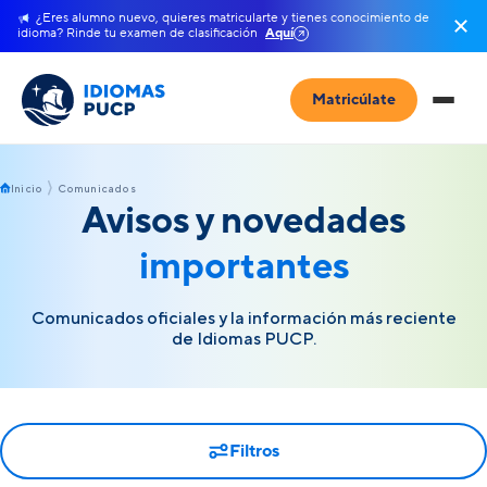
¿Eres alumno nuevo, quieres matricularte y tienes conocimiento de
idioma? Rinde tu examen de clasificación
Aquí
Matricúlate
Inicio
Comunicados
Avisos y novedades
importantes
Comunicados oficiales y la información más reciente
de Idiomas PUCP.
Filtros