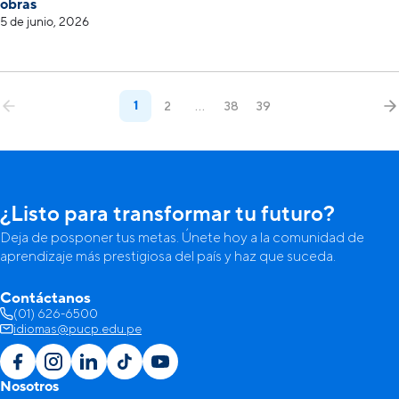
obras
5 de junio, 2026
1
2
…
38
39
¿Listo para transformar tu futuro?
Deja de posponer tus metas. Únete hoy a la comunidad de
aprendizaje más prestigiosa del país y haz que suceda.
Contáctanos
(01) 626-6500
idiomas@pucp.edu.pe
Nosotros