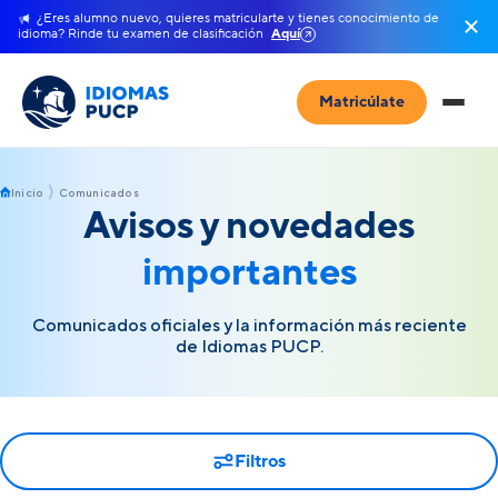
¿Eres alumno nuevo, quieres matricularte y tienes conocimiento de
idioma? Rinde tu examen de clasificación
Aquí
Matricúlate
Inicio
Comunicados
Avisos y novedades
importantes
Comunicados oficiales y la información más reciente
de Idiomas PUCP.
Filtros