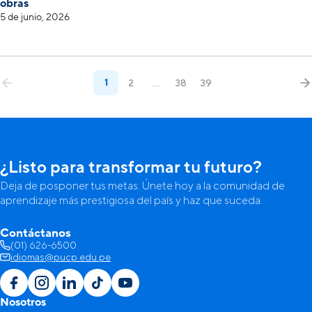
obras
5 de junio, 2026
1
2
…
38
39
¿Listo para transformar tu futuro?
Deja de posponer tus metas. Únete hoy a la comunidad de
aprendizaje más prestigiosa del país y haz que suceda.
Contáctanos
(01) 626-6500
idiomas@pucp.edu.pe
Nosotros