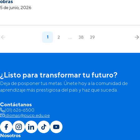
obras
5 de junio, 2026
1
2
…
38
39
¿Listo para transformar tu futuro?
Deja de posponer tus metas. Únete hoy a la comunidad de
aprendizaje más prestigiosa del país y haz que suceda.
Contáctanos
(01) 626-6500
idiomas@pucp.edu.pe
Nosotros