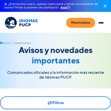
¿Eres alumno nuevo, quieres matricularte y tienes conocimiento de
idioma? Rinde tu examen de clasificación
Aquí
Matricúlate
Inicio
Comunicados
Avisos y novedades
importantes
Comunicados oficiales y la información más reciente
de Idiomas PUCP.
Filtros