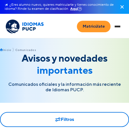
¿Eres alumno nuevo, quieres matricularte y tienes conocimiento de
idioma? Rinde tu examen de clasificación
Aquí
Matricúlate
Inicio
Comunicados
Avisos y novedades
importantes
Comunicados oficiales y la información más reciente
de Idiomas PUCP.
Filtros