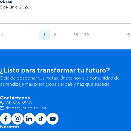
obras
5 de junio, 2026
1
2
…
38
39
¿Listo para transformar tu futuro?
Deja de posponer tus metas. Únete hoy a la comunidad de
aprendizaje más prestigiosa del país y haz que suceda.
Contáctanos
(01) 626-6500
idiomas@pucp.edu.pe
Nosotros