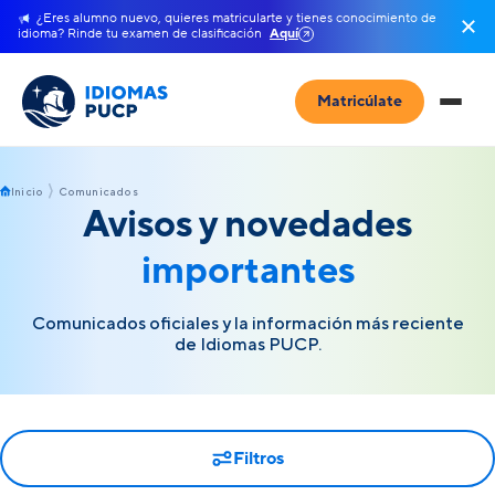
¿Eres alumno nuevo, quieres matricularte y tienes conocimiento de
idioma? Rinde tu examen de clasificación
Aquí
Matricúlate
Inicio
Comunicados
Avisos y novedades
importantes
Comunicados oficiales y la información más reciente
de Idiomas PUCP.
Filtros