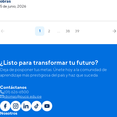
obras
5 de junio, 2026
1
2
…
38
39
¿Listo para transformar tu futuro?
Deja de posponer tus metas. Únete hoy a la comunidad de
aprendizaje más prestigiosa del país y haz que suceda.
Contáctanos
(01) 626-6500
idiomas@pucp.edu.pe
Nosotros